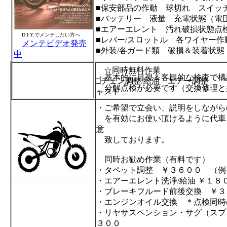
■保安部品の作動 球切れ スイッ
■バッテリー 液量 充電状態（電
■エアーエレント 汚れ破損状態点
D.I.Y.でメンテしたい方へ
■レバー/スロットル 各ワイヤー作
メンテビデオ発売
■外装/各ガード類 破損＆装着状態
中
☆同時無料作業
・基本的に目視＆客観的な検査で構
□チェン調整/給油 エアー調整 
分解点検が必要です（交換修理と
ャスト
・ご希望で立会い、説明をしながら
を有効にお使い頂けるように代車
意
致しております。
同時お勧め作業（有料です）
・タペット調整 ￥３６００ （例 XR2
・エアーエレント洗浄/給油 ￥１８
・ブレーキフルード前後交換 ￥３
・エンジンオイル交換 ＊点検同時
・リヤサスペンション・サグ（スプ
３００